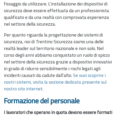
fissaggio da utilizzare. L’installazione dei dispositivi di
sicurezza deve essere effettuata da un professionista
qualificato e da una realtà con comprovata esperienza
nel settore della sicurezza.
Per quanto riguarda la progettazione dei sistemi di
sicurezza, noi di Trentino Sicurezza siamo una delle
realtà leader sul territorio nazionale e non solo. Nel
corso degli anni abbiamo conquistato un ruolo di spicco
nel settore della sicurezza grazie a dispositivi innovativi
in grado di ridurre sensibilmente i rischi legati agli
incidenti causati da cadute dall’alto.
Se vuoi scoprire i
nostri sistemi, visita la sezione dedicata presente sul
nostro sito internet
.
Formazione del personale
I lavoratori che operano in quota devono essere formati