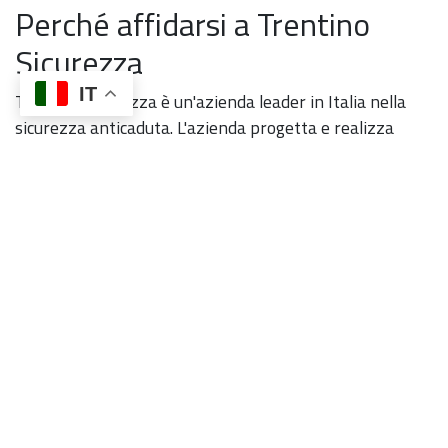
Perché affidarsi a Trentino
Sicurezza
IT
Trentino Sicurezza è un'azienda leader in Italia nella
sicurezza anticaduta. L'azienda progetta e realizza
dispositivi e sistemi per la prevenzione dei rischi di
caduta dall'alto per lavoratori che operano in quota,
proponendo soluzioni adeguate, efficaci e altamente
concorrenziali. La nostra realtà non si occupa solo della
vendita dei prodotti ma anche della progettazione dei
sistemi di sicurezza, della consulenza fornita alle
aziende e della formazione, un aspetto di
fondamentale importanza anche per trasmettere il
messaggio di quanto sia importante la prevenzione per
evitare incidenti che potrebbero avere conseguenze
anche gravi.