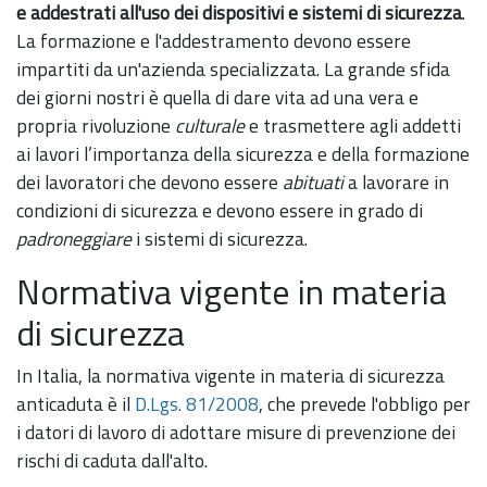
e addestrati all'uso dei dispositivi e sistemi di sicurezza
.
La formazione e l'addestramento devono essere
impartiti da un'azienda specializzata. La grande sfida
dei giorni nostri è quella di dare vita ad una vera e
propria rivoluzione
culturale
e trasmettere agli addetti
ai lavori l’importanza della sicurezza e della formazione
dei lavoratori che devono essere
abituati
a lavorare in
condizioni di sicurezza e devono essere in grado di
padroneggiare
i sistemi di sicurezza.
Normativa vigente in materia
di sicurezza
In Italia, la normativa vigente in materia di sicurezza
anticaduta è il
D.Lgs. 81/2008
, che prevede l'obbligo per
i datori di lavoro di adottare misure di prevenzione dei
rischi di caduta dall'alto.