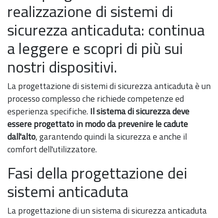
realizzazione di sistemi di
sicurezza anticaduta: continua
a leggere e scopri di più sui
nostri dispositivi.
La progettazione di sistemi di sicurezza anticaduta è un
processo complesso che richiede competenze ed
esperienza specifiche.
Il sistema di sicurezza deve
essere progettato in modo da prevenire le cadute
dall'alto
, garantendo quindi la sicurezza e anche il
comfort dell'utilizzatore.
Fasi della progettazione dei
sistemi anticaduta
La progettazione di un sistema di sicurezza anticaduta