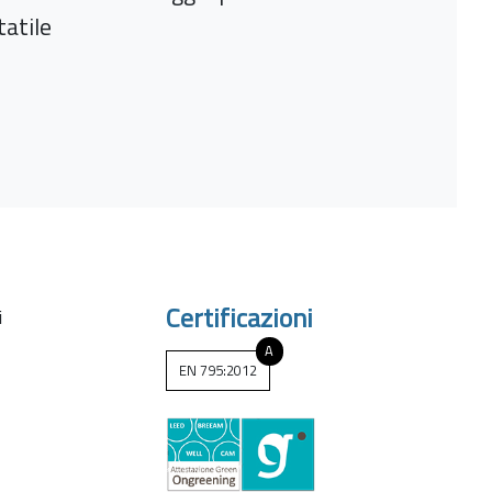
tatile
Certificazioni
i
A
EN 795:2012