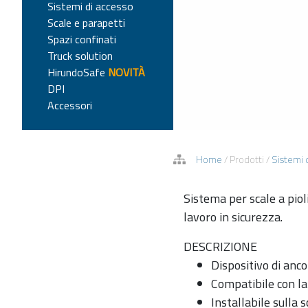
Sistemi di accesso
Scale e parapetti
Spazi confinati
Truck solution
HirundoSafe
NOVITÀ
DPI
Accessori
Home
/
Prodotti
/
Sistemi 
Sistema per scale a pioli
lavoro in sicurezza.
DESCRIZIONE
Dispositivo di anco
Compatibile con la 
Installabile sulla s