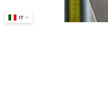
IT
DPI correlati