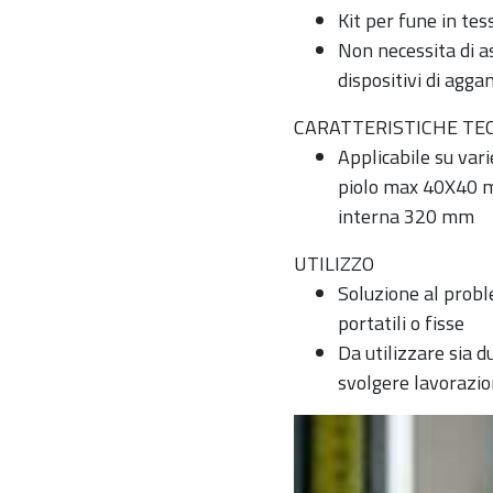
Kit per fune in tes
Non necessita di a
dispositivi di agga
CARATTERISTICHE TE
Applicabile su vari
piolo max 40X40 
interna 320 mm
UTILIZZO
Soluzione al proble
portatili o fisse
Da utilizzare sia du
svolgere lavorazio