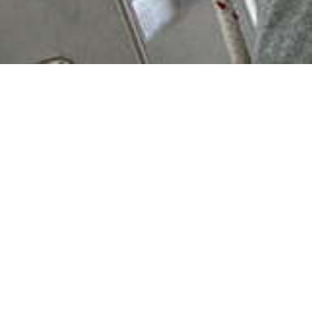
Anticaduta su corda
3 prodotti in 1 multifunzione:
- Anticaduta scorrevole su supporto di fissaggio
corda intrecciata
- Dispositivo di bloccaggio su corda: il dispositivo di
regolazione della corda utilizzato sul supporto di
sicurezza accompagna l'utilizzatore nel corso dei
suoi cambiamenti di posizione e si blocca sotto