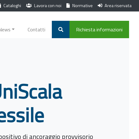
Cataloghi
Lavora con noi
Normative
Area riservata
News
Contatti
Richiesta informazioni
niScala
essile
positivo di ancoraggio provvisorio