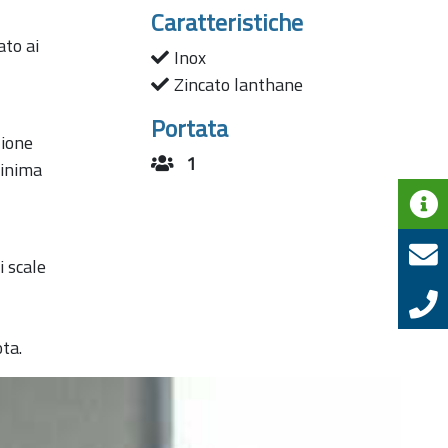
Caratteristiche
ato ai
Inox
Zincato lanthane
Portata
zione
1
inima
i scale
ta.