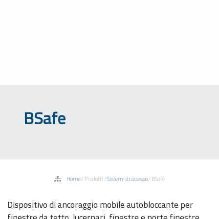
BSafe
Home
/
Prodotti
/
Sistemi di accesso
/
BSafe
Dispositivo di ancoraggio mobile autobloccante per
finestre da tetto, lucernari, finestre e porte finestre.