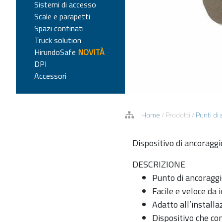
Sistemi di accesso
Scale e parapetti
Spazi confinati
Truck solution
HirundoSafe
NOVITÀ
DPI
Accessori
Home
/
Prodotti
/
Punti di
Dispositivo di ancoraggi
DESCRIZIONE
Punto di ancoraggi
Facile e veloce da 
Adatto all’installaz
Dispositivo che co