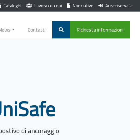
Cataloghi
Lavora con noi
Normative
Area riservata
News
Contatti
Richiesta informazioni
niSafe
postivo di ancoraggio