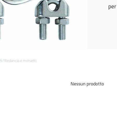
per
i
/
Redancia e morsetti
Nessun prodotto