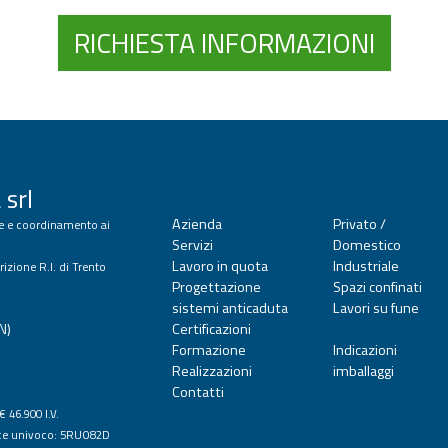
RICHIESTA INFORMAZIONI
 srl
Azienda
Privato /
one e coordinamento ai
Servizi
Domestico
Lavoro in quota
Industriale
rizione R.I. di Trento
Progettazione
Spazi confinati
sistemi anticaduta
Lavori su fune
N)
Certificazioni
Formazione
Indicazioni
Realizzazioni
imballaggi
Contatti
€ 46.900 I.V.
ce univoco: 5RUO82D