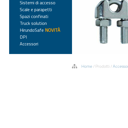
Sistemi di accesso
Scale e parapetti
Spazi confinati
Truck solution
HirundoSafe
NOVITÀ
DPI
Accessori
Home
/
Prodotti
/
Accessor