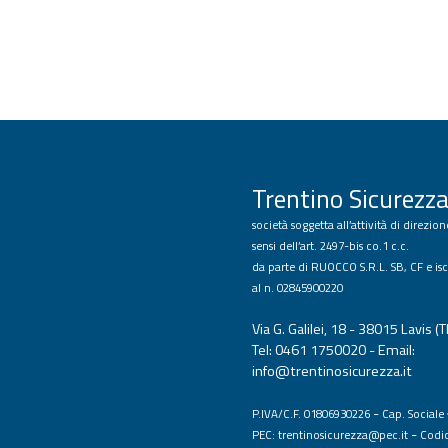
Trentino Sicurezza
società soggetta all’attività di direzi
sensi dell’art. 2497-bis co.1 c.c.
da parte di RUOCCO S.R.L. SB, CF e isc
al n. 02845900220
Via G. Galilei, 18 - 38015 Lavis (T
Tel: 0461 1750020 - Email:
info@trentinosicurezza.it
-
P.IVA/C.F. 01806930226
Cap. Sociale 
-
PEC:
trentinosicurezza@pec.it
Codi