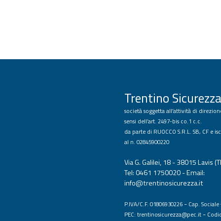
Trentino Sicurezza
società soggetta all’attività di direzi
sensi dell’art. 2497-bis co.1 c.c.
da parte di RUOCCO S.R.L. SB, CF e isc
al n. 02845900220
Via G. Galilei, 18 - 38015 Lavis (T
Tel: 0461 1750020 - Email:
info@trentinosicurezza.it
-
P.IVA/C.F. 01806930226
Cap. Sociale 
-
PEC:
trentinosicurezza@pec.it
Codi