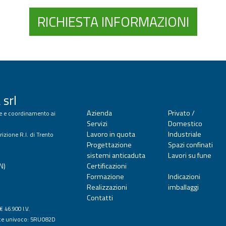
RICHIESTA INFORMAZIONI
 srl
Azienda
Privato /
one e coordinamento ai
Servizi
Domestico
Lavoro in quota
Industriale
rizione R.I. di Trento
Progettazione
Spazi confinati
sistemi anticaduta
Lavori su fune
N)
Certificazioni
Formazione
Indicazioni
Realizzazioni
imballaggi
Contatti
€ 46.900 I.V.
ce univoco: 5RUO82D