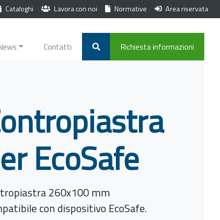
Cataloghi
Lavora con noi
Normative
Area riservata
News
Contatti
Richiesta informazioni
ontropiastra
er EcoSafe
tropiastra 260x100 mm
patibile con dispositivo EcoSafe.