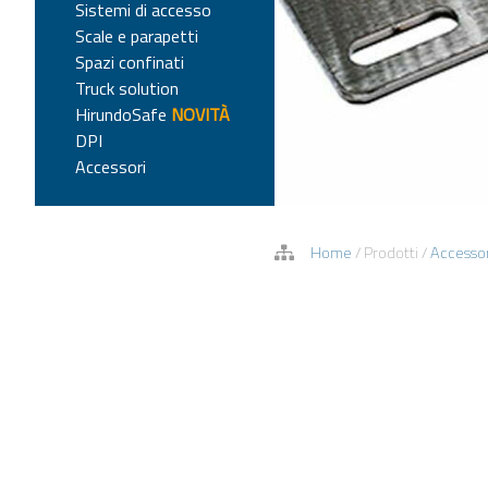
Sistemi di accesso
Scale e parapetti
Spazi confinati
Truck solution
HirundoSafe
NOVITÀ
DPI
Accessori
Home
/
Prodotti
/
Accessor