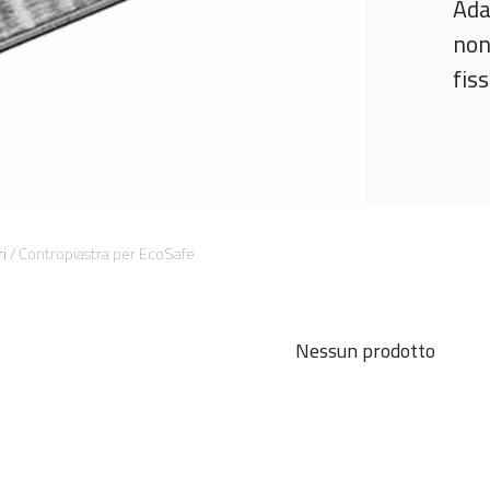
Ada
non
fis
i
/
Contropiastra per EcoSafe
Nessun prodotto