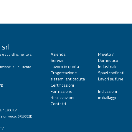
 srl
Azienda
Privato /
one e coordinamento ai
Servizi
Domestico
Lavoro in quota
Industriale
rizione R.I. di Trento
Progettazione
Spazi confinati
sistemi anticaduta
Lavori su fune
N)
Certificazioni
Formazione
Indicazioni
Realizzazioni
imballaggi
Contatti
€ 46.900 I.V.
ce univoco: 5RUO82D
cy