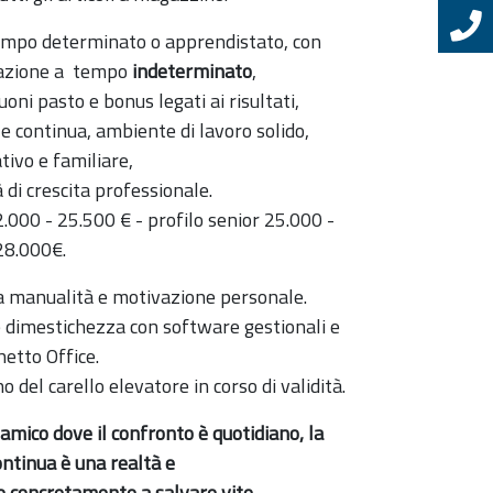
 tempo determinato o apprendistato, con
zzazione a tempo
indeterminato
,
oni pasto e bonus legati ai risultati,
e continua, ambiente di lavoro solido,
tivo e familiare,
à di crescita professionale.
.000 - 25.500 € - profilo senior 25.000 -
28.000€.
na manualità e motivazione personale.
e dimestichezza con software gestionali e
hetto Office.
 del carello elevatore in corso di validità.
amico dove il confronto è quotidiano, la
ntinua è una realtà e
ce concretamente a salvare vite.