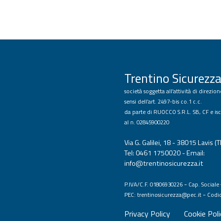
Trentino Sicurezza
società soggetta all’attività di direzi
sensi dell’art. 2497-bis co.1 c.c.
da parte di RUOCCO S.R.L. SB, CF e isc
al n. 02845900220
Via G. Galilei, 18 - 38015 Lavis (T
Tel: 0461 1750020 - Email:
info@trentinosicurezza.it
-
P.IVA/C.F. 01806930226
Cap. Sociale 
-
PEC:
trentinosicurezza@pec.it
Codi
Privacy Policy
Cookie Poli