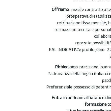
Offriamo
: iniziale contratto a
prospettiva di stabili
retribuzione fissa mensile, bu
formazione tecnica e personal
collabora
concrete possibilit
RAL INDICATIVA: profilo junior 22
Richiediamo
: precisione, buo
Padronanza della lingua italiana 
pacc
Preferenziale possesso di patentino
Entra in un team affiatato e din
formazione co
il tuo lavoro contribuis